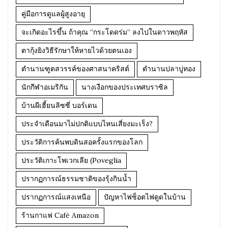
คู่มือการดูแลผู้สูงอายุ
จะเกิดอะไรขึ้น ถ้าคุณ “กระโดดร่ม” ลงไปในดาวพฤหัส
ตากุ้งยิงวิธีรักษาให้หายไวด้วยตนเอง
ตำนานฑูตสวรรค์ของศาสนาคริสต์
ตำนานปลาบู่ทอง
นักกีฬาอเมริกัน
นางเงือกของประเทศบราซิล
บ้านผีเฮี้ยนลิซซี่ บอร์เดน
ประจำเดือนมาไม่ปกติแบบไหนเสี่ยงมะเร็ง?
ประวัติการค้นพบดินสอครั้งแรกของโลก
ประวัติเกาะโพเวกเลีย (Poveglia
ปรากฏการณ์ธรรมชาติของรุ้งกินน้ำ
ปรากฏการณ์แสงเหนือ
ปัญหาไฟช็อตไฟดูดในบ้าน
ร้านกาแฟ Café Amazon