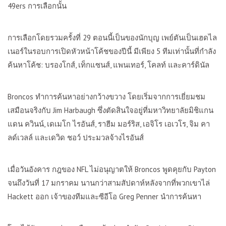
49ers
การเลือกนั้น
การเลือกโดยรวมครั้งที่
29
ตอนนี้เป็นของนักบุญ
เพย์ตันเป็นเฮดไล
เนอร์ในรอบการเปิดหัวหน้าโค้ชของปีนี้ มีเพียง
5
ทีมเท่านั้นที่กำลัง
ค้นหาโค้ช: บรองโกส์
,
เท็กแซนส์
,
แพนเทอร์
,
โคลท์ และคาร์ดินัล
Broncos
ทำการค้นหาอย่างกว้างขวาง โดยเริ่มจากการเยี่ยมชม
เสมือนจริงกับ
Jim Harbaugh
ซึ่งตัดสินใจอยู่ที่มหาวิทยาลัยมิชิแกน
แดน ควินน์
,
เดเมโก ไรอันส์
,
ราฮีม มอร์ริส
,
เอจิโร เอเวโร
,
จิม คา
ลด์เวลล์ และเดวิด ชอว์ ประมวลจ้างไรอันส์
เมื่อวันอังคาร
กฎของ
NFL
ไม่อนุญาตให้
Broncos
พูดคุยกับ
Payton
จนถึงวันที่
17
มกราคม นานกว่าสามสัปดาห์หลังจากที่พวกเขาไล่
Hackett
ออก
เจ้าของทีมและซีอีโอ
Greg Penner
นำการค้นหา