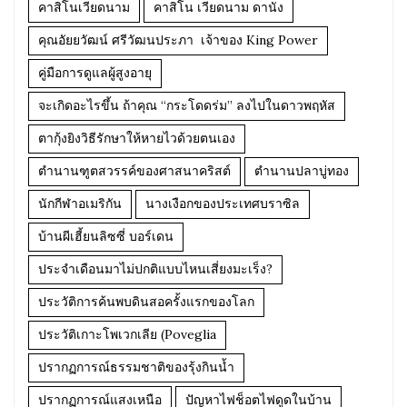
คาสิโนเวียดนาม
คาสิโน เวียดนาม ดานัง
คุณอัยยวัฒน์ ศรีวัฒนประภา เจ้าของ King Power
คู่มือการดูแลผู้สูงอายุ
จะเกิดอะไรขึ้น ถ้าคุณ “กระโดดร่ม” ลงไปในดาวพฤหัส
ตากุ้งยิงวิธีรักษาให้หายไวด้วยตนเอง
ตำนานฑูตสวรรค์ของศาสนาคริสต์
ตำนานปลาบู่ทอง
นักกีฬาอเมริกัน
นางเงือกของประเทศบราซิล
บ้านผีเฮี้ยนลิซซี่ บอร์เดน
ประจำเดือนมาไม่ปกติแบบไหนเสี่ยงมะเร็ง?
ประวัติการค้นพบดินสอครั้งแรกของโลก
ประวัติเกาะโพเวกเลีย (Poveglia
ปรากฏการณ์ธรรมชาติของรุ้งกินน้ำ
ปรากฏการณ์แสงเหนือ
ปัญหาไฟช็อตไฟดูดในบ้าน