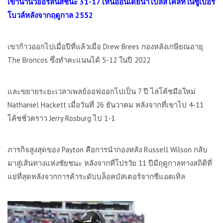
เขานำนิวออร์ลีนส์ชนะ 31-17 เหนืออินเดียนาโปลิสโคลท์ในซูเปอร์
โบวล์หลังจากฤดูกาล 2552
เขาก้าวออกไปเมื่อปีที่แล้วเมื่อ
Drew Brees
กองหลังเกษียณอายุ
The Broncos
ซึ่งทำคะแนนได้
5-12
ในปี
2022
และขยายระยะเวลาเพลย์ออฟออกไปเป็น
7
ปี ไล่โค้ชมือใหม่
Nathaniel Hackett
เมื่อวันที่
26
ธันวาคม หลังจากที่เขาไป
4-11
โค้ชชั่วคราว
Jerry Rosburg
ไป
1-1
ภารกิจสูงสุดของ
Payton
คือการนำกองหลัง
Russell Wilson
กลับ
มาสู่เส้นทางแห่งชัยชนะ หลังจากที่โปรวัย
11
ปีมีฤดูกาลทางสถิติที่
แย่ที่สุดหลังจากการค้าระดับบล็อคบัสเตอร์จากซีแอตเทิล